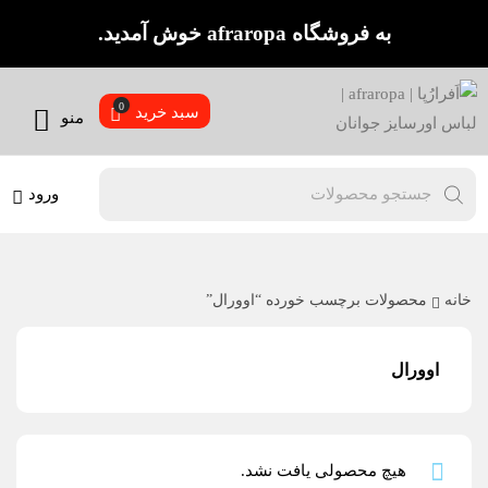
به فروشگاه afraropa خوش آمدید.
سبد خرید
منو
ورود
خانه
محصولات برچسب خورده “اوورال”
اوورال
هیچ محصولی یافت نشد.