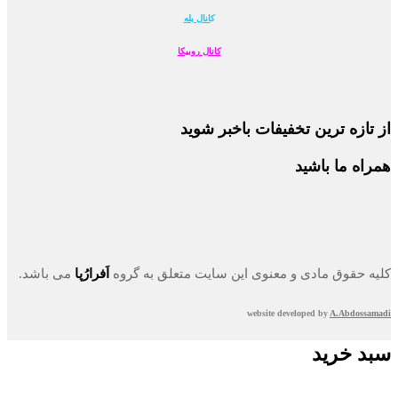
ک
انال بله
کانال روبیکا
از تازه ترین تخفیفات باخبر شوید
همراه ما باشید
کلیه حقوق مادی و معنوی این سایت متعلق به گروه
اَفرارُپا
می باشد.
website developed by
A.Abdossamadi
سبد خرید