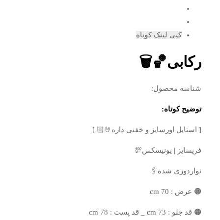
کپی لینک کوتاه
رکابی🏀🗑
شناسه محصول:
توضیح کوتاه:
[ استایل اورسایز و خفنی داره🤘🏻 ]
فریسایز | یونیسکس💯
نواردوزی شده🖇
🟠 عرض : 70 cm
🟠 قد جلو : 73 cm _ قد پست : 78 cm