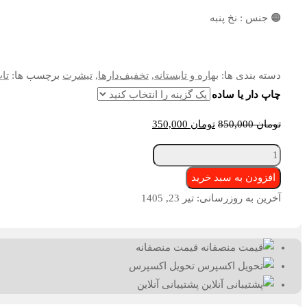
🟠 جنس : نخ پنبه
دسته بندی ها:
بهاره و تابستانه
,
تخفیف‌دارها
,
تیشرت
برچسب ها:
تا
چاپ دار یا ساده
تومان
850,000
تومان
350,000
رکابی
🏀
افزودن به سبد خرید
🗑
آخرین به روزرسانی: تیر 23, 1405
عدد
قیمت منصفانه
تحویل اکسپرس
پشتیبانی آنلاین